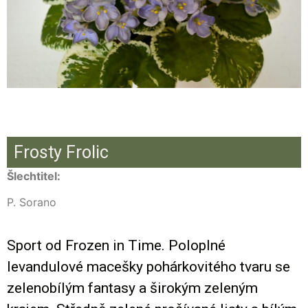
Frosty Frolic
Šlechtitel:
P. Sorano
Sport od Frozen in Time. Poloplné
levandulové macešky pohárkovitého tvaru se
zelenobílým fantasy a širokým zeleným