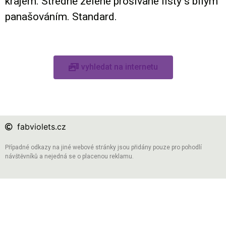
krajem. Středně zelené prošívané listy s bílým
panašováním. Standard.
vyhledat na internetu
fabviolets.cz
Případné odkazy na jiné webové stránky jsou přidány pouze pro pohodlí
návštěvníků a nejedná se o placenou reklamu.
info@fabviolets.cz