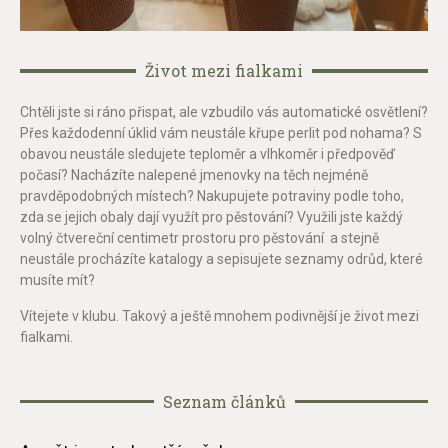
Život mezi fialkami
Chtěli jste si ráno přispat, ale vzbudilo vás automatické osvětlení?
Přes každodenní úklid vám neustále křupe perlit pod nohama? S
obavou neustále sledujete teploměr a vlhkoměr i předpověď
počasí? Nacházíte nalepené jmenovky na těch nejméně
pravděpodobných místech? Nakupujete potraviny podle toho,
zda se jejich obaly dají využít pro pěstování? Využili jste každý
volný čtvereční centimetr prostoru pro pěstování a stejně
neustále procházíte katalogy a sepisujete seznamy odrůd, které
musíte mít?
Vítejete v klubu. Takový a ještě mnohem podivnější je život mezi
fialkami.
Seznam článků