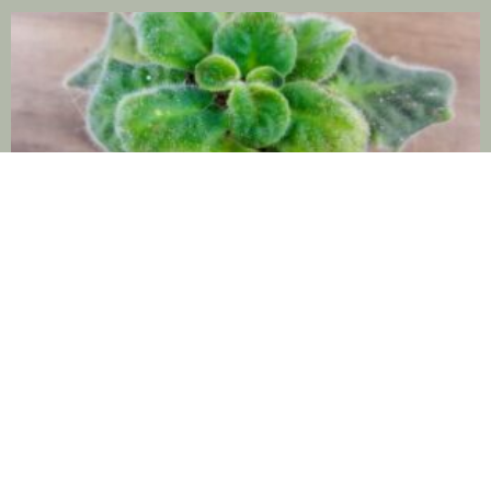
Hnojiva a hnojení
23 června, 2023
Důležité upozornění Dříve, než budete pokračovat ve čtení
tohoto článku, věnujte, prosím, pozornost následujícímu
upozornění. Za svůj poměrně dlouhý a pestrý život jsem získala
vzdělání
Více »