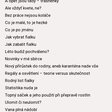
A opět jsou tady – třásněnky
Ale vždyť kvete, ne?
Bez práce nejsou koláče
Co je malé, to je hezké
Co je po jménu
Jak vybrat fialku
Jak zabalit fialku
Léto budiž pochváleno?
Novinky v mé sbírce
Nový přírůstek do rodiny, aneb karanténa nade vše
Regály a osvětlení – teorie versus skutečnost
Rodný list fialky
Statistika nuda je
Topný sáček a jeho použití při přepravě rostlin
Ulomit či neulomit?
Vana plná nádobí