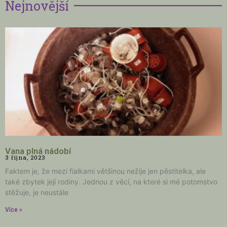
Nejnovější
Vana plná nádobí
3 října, 2023
Faktem je, že mezi fialkami většinou nežije jen pěstitelka, ale
také zbytek její rodiny. Jednou z věcí, na které si mé potomstvo
stěžuje, je neustále
Více »