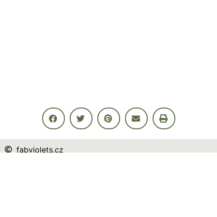
fabviolets.cz
Případné odkazy na jiné webové stránky jsou přidány pouze pro pohodlí
návštěvníků a nejedná se o placenou reklamu.
info@fabviolets.cz