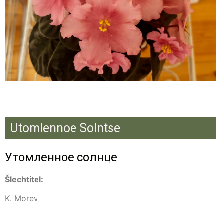
Utomlennoe Solntse
Утомленное солнце
Šlechtitel:
K. Morev