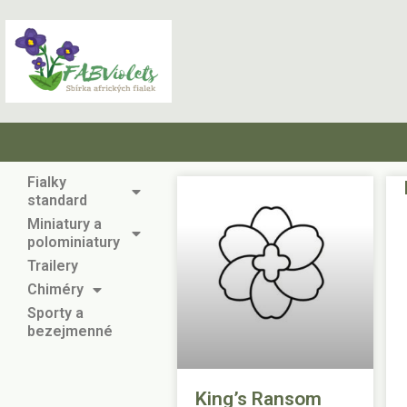
Fialky
standard
Miniatury a
polominiatury
Trailery
Chiméry
Sporty a
bezejmenné
King’s Ransom